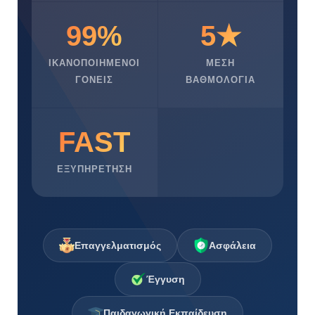
99%
5★
ΙΚΑΝΟΠΟΙΗΜΈΝΟΙ
ΜΈΣΗ
ΓΟΝΕΊΣ
ΒΑΘΜΟΛΟΓΊΑ
FAST
ΕΞΥΠΗΡΈΤΗΣΗ
Επαγγελματισμός
Ασφάλεια
Έγγυση
Παιδαγωγική Εκπαίδευση