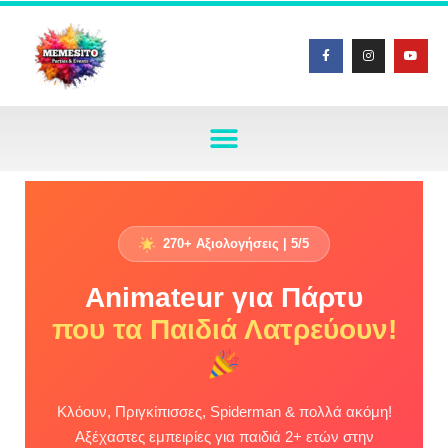
Μεταπηδήστε
στο
περιεχόμενο
270+ Αξιολογήσεις | 5/5
Animateur για Πάρτυ
που τα Παιδιά Λατρεύουν!
Κλόουν, Πριγκίπισσες, Spiderman & πολλά ακόμη!
Αξέχαστες εμπειρίες για παιδιά 2+ ετών στην